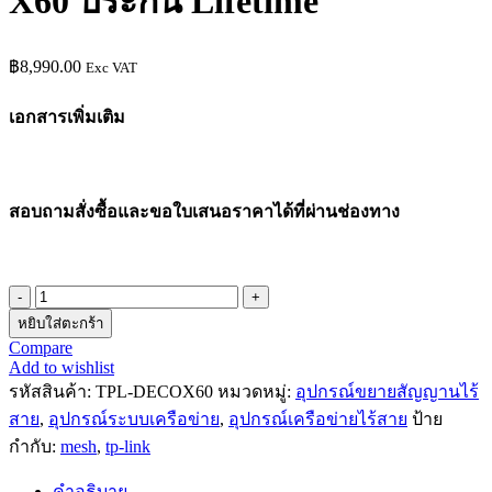
X60 ประกัน Lifetime
฿
8,990.00
Exc VAT
เอกสารเพิ่มเติม
สอบถามสั่งซื้อและขอใบเสนอราคาได้ที่ผ่านช่องทาง
จำนวน
หยิบใส่ตะกร้า
ตัว
Compare
ขยาย
Add to wishlist
สัญญาณ
รหัสสินค้า:
TPL-DECOX60
หมวดหมู่:
อุปกรณ์ขยายสัญญานไร้
ไร้
สาย
,
อุปกรณ์ระบบเครือข่าย
,
อุปกรณ์เครือข่ายไร้สาย
ป้าย
สาย
กำกับ:
mesh
,
tp-link
MESH
WiFi
คำอธิบาย