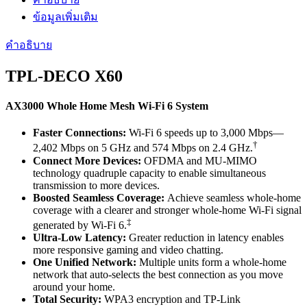
TP-
LINK
ข้อมูลเพิ่มเติม
รุ่นTPL-
คำอธิบาย
DECO
X60
TPL-DECO X60
ประกัน
Lifetime
ชิ้น
AX3000 Whole Home Mesh Wi-Fi 6 System
Faster Connections:
Wi-Fi 6 speeds up to 3,000 Mbps—
†
2,402 Mbps on 5 GHz and 574 Mbps on 2.4 GHz.
Connect More Devices:
OFDMA and MU-MIMO
technology quadruple capacity to enable simultaneous
transmission to more devices.
Boosted Seamless Coverage:
Achieve seamless whole-home
coverage with a clearer and stronger whole-home Wi-Fi signal
‡
generated by Wi-Fi 6.
Ultra-Low Latency:
Greater reduction in latency enables
more responsive gaming and video chatting.
One Unified Network:
Multiple units form a whole-home
network that auto-selects the best connection as you move
around your home.
Total Security:
WPA3 encryption and TP-Link