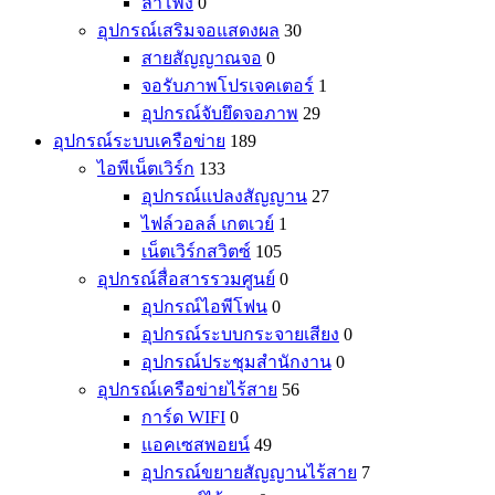
ลำโพง
0
อุปกรณ์เสริมจอแสดงผล
30
สายสัญญาณจอ
0
จอรับภาพโปรเจคเตอร์
1
อุปกรณ์จับยึดจอภาพ
29
อุปกรณ์ระบบเครือข่าย
189
ไอพีเน็ตเวิร์ก
133
อุปกรณ์แปลงสัญญาน
27
ไฟล์วอลล์ เกตเวย์
1
เน็ตเวิร์กสวิตซ์
105
อุปกรณ์สื่อสารรวมศูนย์
0
อุปกรณ์ไอพีโฟน
0
อุปกรณ์ระบบกระจายเสียง
0
อุปกรณ์ประชุมสำนักงาน
0
อุปกรณ์เครือข่ายไร้สาย
56
การ์ด WIFI
0
แอคเซสพอยน์
49
อุปกรณ์ขยายสัญญานไร้สาย
7