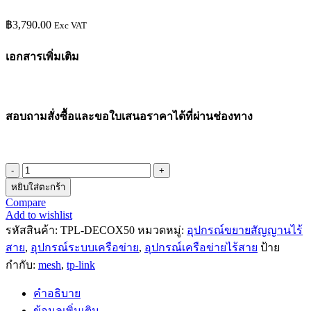
฿
3,790.00
Exc VAT
เอกสารเพิ่มเติม
สอบถามสั่งซื้อและขอใบเสนอราคาได้ที่ผ่านช่องทาง
จำนวน
หยิบใส่ตะกร้า
ตัว
Compare
ขยาย
Add to wishlist
สัญญาณ
รหัสสินค้า:
TPL-DECOX50
หมวดหมู่:
อุปกรณ์ขยายสัญญานไร้
ไร้
สาย
,
อุปกรณ์ระบบเครือข่าย
,
อุปกรณ์เครือข่ายไร้สาย
ป้าย
สาย
กำกับ:
mesh
,
tp-link
MESH
WiFi
คำอธิบาย
TP-
LINK
ข้อมูลเพิ่มเติม