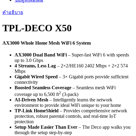
รุ่น
คำอธิบาย
TPL-
DECO
X50
TPL-DECO X50
ประกัน
Lifetime
AX3000 Whole Home Mesh WiFi 6 System
ชิ้น
AX3000 Dual Band WiFi
– Super-fast WiFi 6 with speeds
up to 3.0 Gbps
4 Streams, Less Lag
– 2×2/HE160 2402 Mbps + 2×2 574
Mbps
Gigabit Wired Speed
– 3× Gigabit ports provide sufficient
connectivity
Boosted Seamless Coverage
– Seamless mesh WiFi
2
coverage up to 6,500 ft
(3-pack)
AI-Driven Mesh
– Intelligently learns the network
environment to provide ideal WiFi unique to your home
TP-Link HomeShield
– Provides comprehensive network
protection, robust parental controls, and real-time IoT
protection
Setup Made Easier Than Ever
– The Deco app walks you
through the setup step-by-step