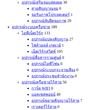
อุปกรณ์เสริมจอแสดงผล
30
สายสัญญาณจอ
0
จอรับภาพโปรเจคเตอร์
1
อุปกรณ์จับยึดจอภาพ
29
อุปกรณ์ระบบเครือข่าย
189
ไอพีเน็ตเวิร์ก
133
อุปกรณ์แปลงสัญญาน
27
ไฟล์วอลล์ เกตเวย์
1
เน็ตเวิร์กสวิตซ์
105
อุปกรณ์สื่อสารรวมศูนย์
0
อุปกรณ์ไอพีโฟน
0
อุปกรณ์ระบบกระจายเสียง
0
อุปกรณ์ประชุมสำนักงาน
0
อุปกรณ์เครือข่ายไร้สาย
56
การ์ด WIFI
0
แอคเซสพอยน์
49
อุปกรณ์ขยายสัญญานไร้สาย
7
เราเตอร์ไร้สาย
0