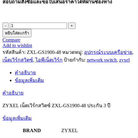
สอบถามสั่งซื้อและขอใบเสนอราคาได้ที่ผ่านช่องทาง
จำนวน
ZYXEL
หยิบใส่ตะกร้า
เน็ตเวิร์ก
Compare
Add to wishlist
สวิตซ์
รหัสสินค้า:
ZXL-GS1900-48
หมวดหมู่:
อุปกรณ์ระบบเครือข่าย
,
ZXL-
GS1900-
เน็ตเวิร์กสวิตซ์
,
ไอพีเน็ตเวิร์ก
ป้ายกำกับ:
network switch
,
zyxel
48
ประกัน
คำอธิบาย
3
ข้อมูลเพิ่มเติม
ปี
ชิ้น
คำอธิบาย
ZYXEL เน็ตเวิร์กสวิตซ์ ZXL-GS1900-48 ประกัน 3 ปี
ข้อมูลเพิ่มเติม
BRAND
ZYXEL