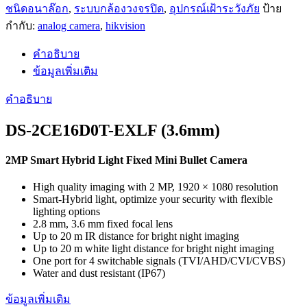
ปิด
ชนิดอนาล๊อก
,
ระบบกล้องวงจรปิด
,
อุปกรณ์เฝ้าระวังภัย
ป้าย
อ
กำกับ:
analog camera
,
hikvision
นาล๊
อก
คำอธิบาย
ANALOG
ข้อมูลเพิ่มเติม
CAMERA
ยี่ห้อ
คำอธิบาย
HIKVISION
รุ่น
DS-2CE16D0T-EXLF (3.6mm)
DS-
2CE16D0T-
2MP Smart Hybrid Light Fixed Mini Bullet Camera
EXLF(3.6mm)
ประกัน
High quality imaging with 2 MP, 1920 × 1080 resolution
3
Smart-Hybrid light, optimize your security with flexible
ปี
lighting options
2.8 mm, 3.6 mm fixed focal lens
ชิ้น
Up to 20 m IR distance for bright night imaging
Up to 20 m white light distance for bright night imaging
One port for 4 switchable signals (TVI/AHD/CVI/CVBS)
Water and dust resistant (IP67)
ข้อมูลเพิ่มเติม