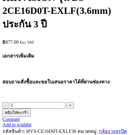
2CE16D0T-EXLF(3.6mm)
ประกัน 3 ปี
฿
877.00
Exc VAT
เอกสารเพิ่มเติม
สอบถามสั่งซื้อและขอใบเสนอราคาได้ที่ผ่านช่องทาง
จำนวน
หยิบใส่ตะกร้า
กล้อง
Compare
วง
Add to wishlist
จร
รหัสสินค้า:
HVS-CE16D0T-EXLF36
หมวดหมู่:
กล้องวงจรปิด