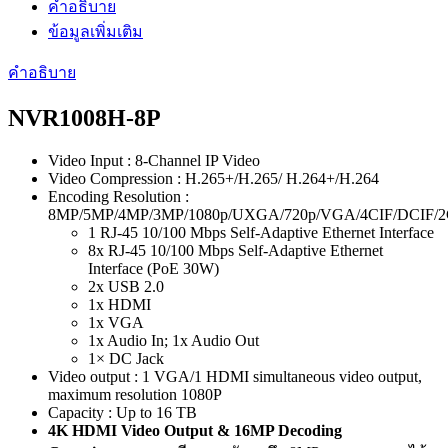
คำอธิบาย
ยี่ห้อ
ข้อมูลเพิ่มเติม
TP-
LINK
คำอธิบาย
รุ่น
NVR1008H-
NVR1008H-8P
8P
ประกัน
3
Video Input : 8-Channel IP Video
Video Compression : H.265+/H.265/ H.264+/H.264
ปี
Encoding Resolution :
ชิ้น
8MP/5MP/4MP/3MP/1080p/UXGA/720p/VGA/4CIF/DCIF/2
1 RJ-45 10/100 Mbps Self-Adaptive Ethernet Interface
8x RJ-45 10/100 Mbps Self-Adaptive Ethernet
Interface (PoE 30W)
2x USB 2.0
1x HDMI
1x VGA
1x Audio In; 1x Audio Out
1× DC Jack
Video output : 1 VGA/1 HDMI simultaneous video output,
maximum resolution 1080P
Capacity : Up to 16 TB
4K HDMI Video Output &
16MP Decoding