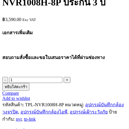
NVR1008H-8P ประกัน 3 ปี
฿
3,590.00
Exc VAT
เอกสารเพิ่มเติม
สอบถามสั่งซื้อและขอใบเสนอราคาได้ที่ผ่านช่องทาง
จำนวน
หยิบใส่ตะกร้า
เครื่อง
Compare
บันทึก
Add to wishlist
ภาพ
รหัสสินค้า:
TPL-NVR1008H-8P
หมวดหมู่:
อุปกรณ์บันทึกกล้อง
กล้อง
วงจรปิด
,
อุปกรณ์บันทึกกล้องไอพี
,
อุปกรณ์เฝ้าระวังภัย
ป้าย
วงจรปิด
กำกับ:
nvr
,
tp-link
NVR
VIGI