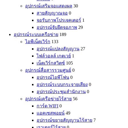
อุปกรณ์เสริมจอแสดงผล
30
สายสัญญาณจอ
0
จอรับภาพโปรเจคเตอร์
1
อุปกรณ์จับยึดจอภาพ
29
อุปกรณ์ระบบเครือข่าย
189
ไอพีเน็ตเวิร์ก
133
อุปกรณ์แปลงสัญญาน
27
ไฟล์วอลล์ เกตเวย์
1
เน็ตเวิร์กสวิตซ์
105
อุปกรณ์สื่อสารรวมศูนย์
0
อุปกรณ์ไอพีโฟน
0
อุปกรณ์ระบบกระจายเสียง
0
อุปกรณ์ประชุมสำนักงาน
0
อุปกรณ์เครือข่ายไร้สาย
56
การ์ด WIFI
0
แอคเซสพอยน์
49
อุปกรณ์ขยายสัญญานไร้สาย
7
เราเตอร์ไร้สาย
0