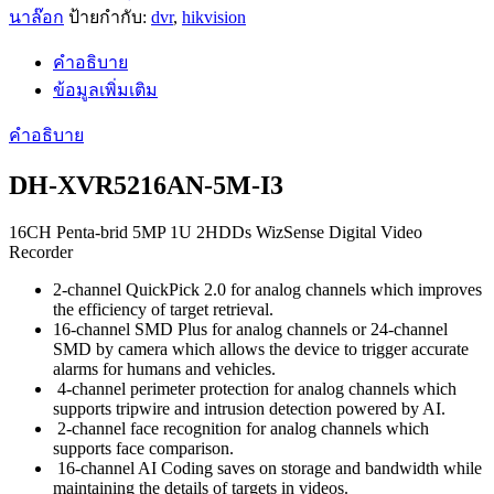
นาล๊อก
ป้ายกำกับ:
dvr
,
hikvision
คำอธิบาย
ข้อมูลเพิ่มเติม
คำอธิบาย
DH-XVR5216AN-5M-I3
16CH Penta-brid 5MP 1U 2HDDs WizSense Digital Video
Recorder
2-channel QuickPick 2.0 for analog channels which improves
the efficiency of target retrieval.
16-channel SMD Plus for analog channels or 24-channel
SMD by camera which allows the device to trigger accurate
alarms for humans and vehicles.
4-channel perimeter protection for analog channels which
supports tripwire and intrusion detection powered by AI.
2-channel face recognition for analog channels which
supports face comparison.
16-channel AI Coding saves on storage and bandwidth while
maintaining the details of targets in videos.