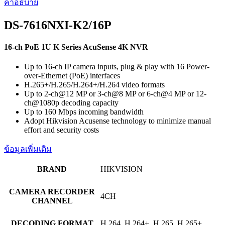
คำอธิบาย
DS-7616NXI-K2/16P
16-ch PoE 1U K Series AcuSense 4K NVR
Up to 16-ch IP camera inputs, plug & play with 16 Power-
over-Ethernet (PoE) interfaces
H.265+/H.265/H.264+/H.264 video formats
Up to 2-ch@12 MP or 3-ch@8 MP or 6-ch@4 MP or 12-
ch@1080p decoding capacity
Up to 160 Mbps incoming bandwidth
Adopt Hikvision Acusense technology to minimize manual
effort and security costs
ข้อมูลเพิ่มเติม
BRAND
HIKVISION
CAMERA RECORDER
4CH
CHANNEL
DECODING FORMAT
H.264, H.264+, H.265, H.265+