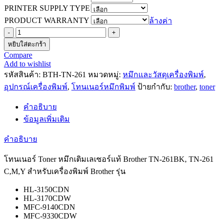
PRINTER SUPPLY TYPE
PRODUCT WARRANTY
ล้างค่า
จำนวน
หยิบใส่ตะกร้า
โทนเนอร์
Compare
Toner
Add to wishlist
หมึก
รหัสสินค้า:
BTH-TN-261
หมวดหมู่:
หมึกและวัสดุเครื่องพิมพ์
,
เติม
อุปกรณ์เครื่องพิมพ์
,
โทนเนอร์หมึกพิมพ์
ป้ายกำกับ:
brother
,
toner
เลเซอร์
แท้
คำอธิบาย
Brother
ข้อมูลเพิ่มเติม
TN-
261BK,
คำอธิบาย
TN-
261
C,M,Y
โทนเนอร์ Toner หมึกเติมเลเซอร์แท้ Brother TN-261BK, TN-261
สำหรับ
C,M,Y สำหรับเครื่องพิมพ์ Brother รุ่น
เครื่องพิมพ์
HL-3150CDN
Brother
HL-3170CDW
รุ่น
MFC-9140CDN
HL-
MFC-9330CDW