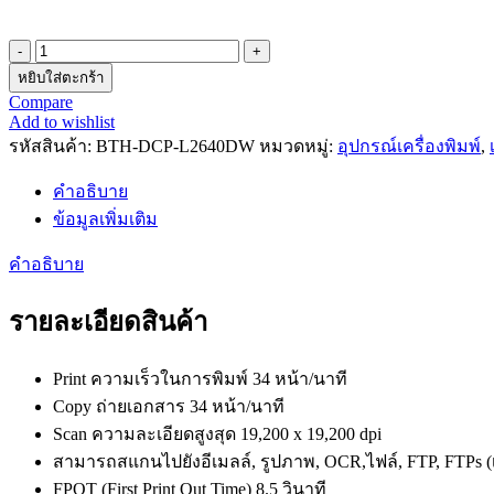
จำนวน
หยิบใส่ตะกร้า
เครื่องพิมพ์
Compare
มัลติ
Add to wishlist
ฟัง
รหัสสินค้า:
BTH-DCP-L2640DW
หมวดหมู่:
อุปกรณ์เครื่องพิมพ์
,
ก์ชั่น
เลเซอร์
คำอธิบาย
Brother
ข้อมูลเพิ่มเติม
Laser
รุ่น
คำอธิบาย
DCP-
L2640DW
รายละเอียดสินค้า
เชื่อม
ต่อ
Print ความเร็วในการพิมพ์ 34 หน้า/นาที
ด้วย
WiFi
Copy ถ่ายเอกสาร 34 หน้า/นาที
ประกัน
Scan ความละเอียดสูงสุด 19,200 x 19,200 dpi
ศูนย์
สามารถสแกนไปยังอีเมลล์, รูปภาพ, OCR,ไฟล์, FTP, FTPs (
3
FPOT (First Print Out Time) 8.5 วินาที