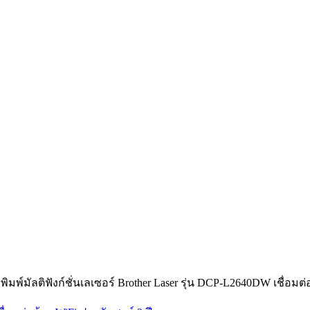
งพิมพ์มัลติฟังก์ชั่นเลเซอร์ Brother Laser รุ่น DCP-L2640DW เชื่อมต่