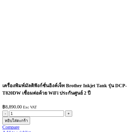
เครื่องพิมพ์มัลติฟังก์ชั่นอิงค์เจ็ท Brother Inkjet Tank รุ่น DCP-
T820DW เชื่อมต่อด้วย WiFi ประกันศูนย์ 2 ปี
฿
8,890.00
Exc VAT
จำนวน
หยิบใส่ตะกร้า
เครื่องพิมพ์
Compare
มัลติ