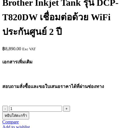
Brother Inkjet Tank รุ่น DCP-
T820DW เชื่อมต่อด้วย WiFi
ประกันศูนย์ 2 ปี
฿
8,890.00
Exc VAT
เอกสารเพิ่มเติม
สอบถามสั่งซื้อและขอใบเสนอราคาได้ที่ผ่านช่องทาง
จำนวน
หยิบใส่ตะกร้า
เครื่องพิมพ์
Compare
มัลติ
Add to wishlist