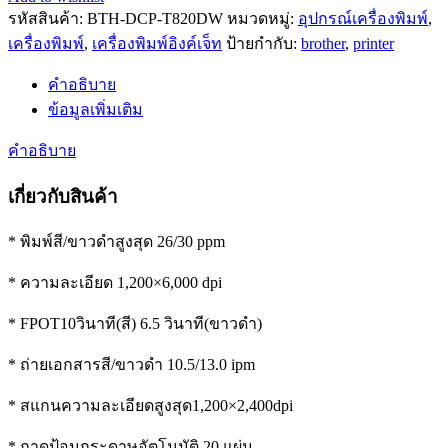
ฟัง
รหัสสินค้า:
BTH-DCP-T820DW
หมวดหมู่:
อุปกรณ์เครื่องพิมพ์
,
ก์ชั่
เครื่องพิมพ์
,
เครื่องพิมพ์อิงค์เจ็ท
ป้ายกำกับ:
brother
,
printer
นอิงค์
เจ็ท
คำอธิบาย
Brother
ข้อมูลเพิ่มเติม
Inkjet
Tank
คำอธิบาย
รุ่น
DCP-
เกี่ยวกับสินค้า
T820DW
เชื่อม
* พิมพ์สี/ขาวดำสูงสุด 26/30 ppm
ต่อ
ด้วย
* ความละเอียด 1,200×6,000 dpi
WiFi
ประกัน
* FPOT10วินาที(สี) 6.5 วินาที(ขาวดำ)
ศูนย์
2
* ถ่ายเอกสารสี/ขาวดำ 10.5/13.0 ipm
ปี
* สแกนความละเอียดสูงสุด1,200×2,400dpi
ชิ้น
* ถาดป้อนกระดาษอัตโนมัติ 20 แผ่น