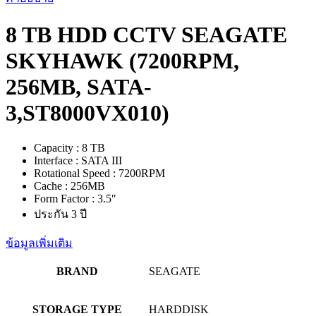
3
ปี
8 TB HDD CCTV SEAGATE
ชิ้น
SKYHAWK (7200RPM,
256MB, SATA-
3,ST8000VX010)
Capacity : 8 TB
Interface : SATA III
Rotational Speed : 7200RPM
Cache : 256MB
Form Factor : 3.5″
ประกัน 3 ปี
ข้อมูลเพิ่มเติม
BRAND
SEAGATE
STORAGE TYPE
HARDDISK