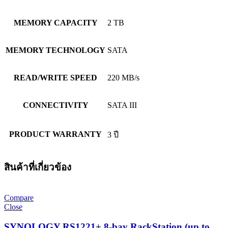
MEMORY CAPACITY
2 TB
MEMORY TECHNOLOGY
SATA
READ/WRITE SPEED
220 MB/s
CONNECTIVITY
SATA III
PRODUCT WARRANTY
3 ปี
สินค้าที่เกี่ยวข้อง
Compare
Close
SYNOLOGY RS1221+ 8-bay RackStation (up to