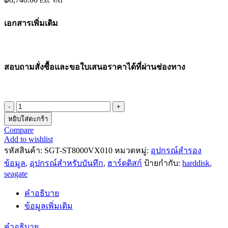
Exc VAT
เอกสารเพิ่มเติม
สอบถามสั่งซื้อและขอใบเสนอราคาได้ที่ผ่านช่องทาง
จำนวน
หยิบใส่ตะกร้า
ฮาร์ดดิสก์
Compare
Harddisk
Add to wishlist
3.5"
รหัสสินค้า:
SGT-ST8000VX010
หมวดหมู่:
อุปกรณ์สำรอง
ยี่ห้อ
SEAGATE
ข้อมูล
,
อุปกรณ์สำหรับบันทึก
,
ฮาร์ดดิสก์
ป้ายกำกับ:
harddisk
,
รุ่น
seagate
ST8000VX010
SKHK
คำอธิบาย
8TB
ข้อมูลเพิ่มเติม
SATA
ประกัน
คำอธิบาย