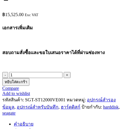
฿
15,525.00
Exc VAT
เอกสารเพิ่มเติม
สอบถามสั่งซื้อและขอใบเสนอราคาได้ที่ผ่านช่องทาง
จำนวน
หยิบใส่ตะกร้า
ฮาร์ดดิสก์
Compare
Harddisk
Add to wishlist
3.5"
รหัสสินค้า:
SGT-ST12000VE001
หมวดหมู่:
อุปกรณ์สำรอง
ยี่ห้อ
SEAGATE
ข้อมูล
,
อุปกรณ์สำหรับบันทึก
,
ฮาร์ดดิสก์
ป้ายกำกับ:
harddisk
,
รุ่น
seagate
ST12000VE001
SKHK
คำอธิบาย
AI