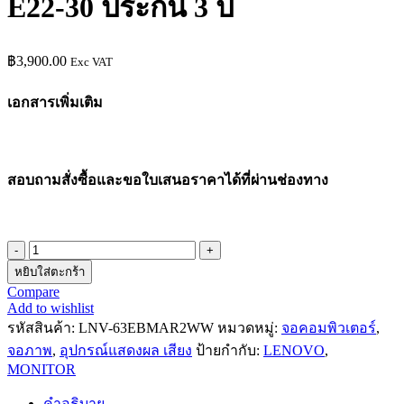
E22-30 ประกัน 3 ปี
฿
3,900.00
Exc VAT
เอกสารเพิ่มเติม
สอบถามสั่งซื้อและขอใบเสนอราคาได้ที่ผ่านช่องทาง
จำนวน
หยิบใส่ตะกร้า
จอ
Compare
คอมพิวเตอร์
Add to wishlist
MONITOR
รหัสสินค้า:
LNV-63EBMAR2WW
หมวดหมู่:
จอคอมพิวเตอร์
,
ยี่ห้อ
จอภาพ
,
อุปกรณ์แสดงผล เสียง
ป้ายกำกับ:
LENOVO
,
LENOVOรุ่น
MONITOR
ThinkVision
E22-
คำอธิบาย