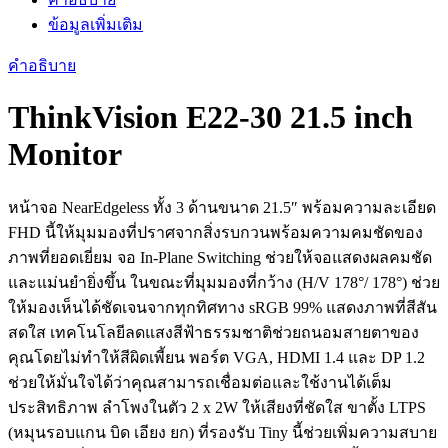
30
ข้อมูลเพิ่มเติม
ประกัน
3
คำอธิบาย
ปี
ชิ้น
ThinkVision E22-30 21.5 inch
Monitor
หน้าจอ NearEdgeless ทั้ง 3 ด้านขนาด 21.5″ พร้อมความละเอียด
FHD นี้ให้มุมมองที่ปราศจากสิ่งรบกวนพร้อมความคมชัดของ
ภาพที่ยอดเยี่ยม จอ In-Plane Switching ช่วยให้จอแสดงผลคมชัด
และแม่นยำยิ่งขึ้น ในขณะที่มุมมองที่กว้าง (H/V 178°/ 178°) ช่วย
ให้มองเห็นได้ชัดเจนจากทุกทิศทาง sRGB 99% แสดงภาพที่สีสัน
สดใส เทคโนโลยีลดแสงสีฟ้าธรรมชาติช่วยถนอมสายตาของ
คุณโดยไม่ทำให้สีผิดเพี้ยน พอร์ต VGA, HDMI 1.4 และ DP 1.2
ช่วยให้มั่นใจได้ว่าคุณสามารถเชื่อมต่อและใช้งานได้เต็ม
ประสิทธิภาพ ลำโพงในตัว 2 x 2W ให้เสียงที่ชัดใส ขาตั้ง LTPS
(หมุนรอบแกน บิด เอียง ยก) ที่รองรับ Tiny นี้ช่วยเพิ่มความสบาย