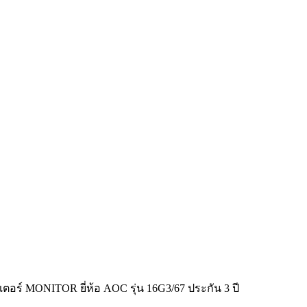
อร์ MONITOR ยี่ห้อ AOC รุ่น 16G3/67 ประกัน 3 ปี