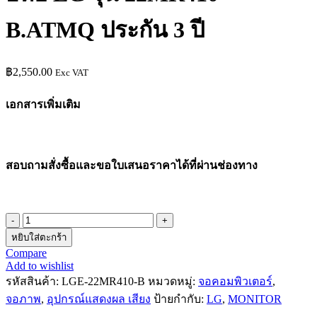
B.ATMQ ประกัน 3 ปี
฿
2,550.00
Exc VAT
เอกสารเพิ่มเติม
สอบถามสั่งซื้อและขอใบเสนอราคาได้ที่ผ่านช่องทาง
จำนวน
หยิบใส่ตะกร้า
จอ
Compare
คอมพิวเตอร์
Add to wishlist
MONITOR
รหัสสินค้า:
LGE-22MR410-B
หมวดหมู่:
จอคอมพิวเตอร์
,
ยี่ห้อ
จอภาพ
,
อุปกรณ์แสดงผล เสียง
ป้ายกำกับ:
LG
,
MONITOR
LG