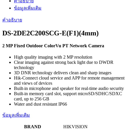
คำอธิบาย
DS-
2DE2C200SCG-
ข้อมูลเพิ่มเติม
E(4mm)
ประกัน
คำอธิบาย
3
DS-2DE2C200SCG-E(F1)(4mm)
ปี
ชิ้น
2 MP Fixed Outdoor ColorVu PT Network Camera
High quality imaging with 2 MP resolution
Clear imaging against strong back light due to DWDR
technology
3D DNR technology delivers clean and sharp images
Hik-Connect cloud service and APP for remote management
and views of devices
Built-in microphone and speaker for real-time audio security
Built-in memory card slot, support microSD/SDHC/SDXC
card, up to 256 GB
Water and dust resistant IP66
ข้อมูลเพิ่มเติม
BRAND
HIKVISION