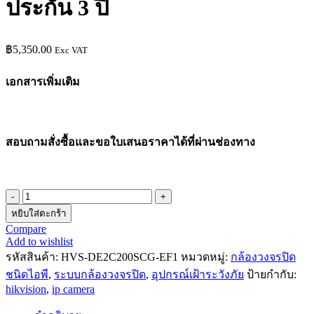
ประกัน 3 ปี
฿
5,350.00
Exc VAT
เอกสารเพิ่มเติม
สอบถามสั่งซื้อและขอใบเสนอราคาได้ที่ผ่านช่องทาง
จำนวน
หยิบใส่ตะกร้า
กล้อง
Compare
วงจรปิด
Add to wishlist
IP
รหัสสินค้า:
HVS-DE2C200SCG-EF1
หมวดหมู่:
กล้องวงจรปิด
CAMERA
ชนิดไอพี
,
ระบบกล้องวงจรปิด
,
อุปกรณ์เฝ้าระวังภัย
ป้ายกำกับ:
ยี่ห้อ
hikvision
,
ip camera
HIKVISION
รุ่น