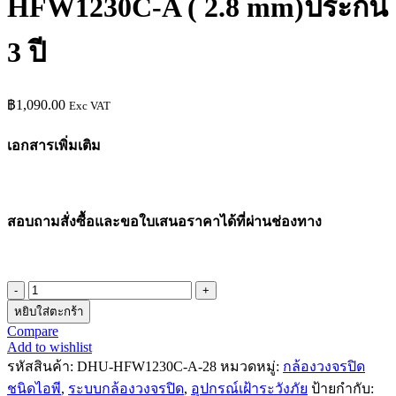
HFW1230C-A ( 2.8 mm)ประกัน
3 ปี
฿
1,090.00
Exc VAT
เอกสารเพิ่มเติม
สอบถามสั่งซื้อและขอใบเสนอราคาได้ที่ผ่านช่องทาง
หยิบใส่ตะกร้า
Compare
Add to wishlist
รหัสสินค้า:
DHU-HFW1230C-A-28
หมวดหมู่:
กล้องวงจรปิด
ชนิดไอพี
,
ระบบกล้องวงจรปิด
,
อุปกรณ์เฝ้าระวังภัย
ป้ายกำกับ: