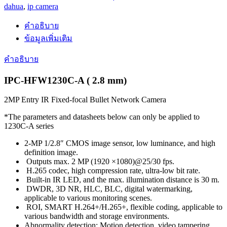
dahua
,
ip camera
คำอธิบาย
ข้อมูลเพิ่มเติม
คำอธิบาย
IPC-HFW1230C-A ( 2.8 mm)
2MP Entry IR Fixed-focal Bullet Network Camera
*The parameters and datasheets below can only be applied to
1230C-A series
2-MP 1/2.8″ CMOS image sensor, low luminance, and high
definition image.
Outputs max. 2 MP (1920 ×1080)@25/30 fps.
H.265 codec, high compression rate, ultra-low bit rate.
Built-in IR LED, and the max. illumination distance is 30 m.
DWDR, 3D NR, HLC, BLC, digital watermarking,
applicable to various monitoring scenes.
ROI, SMART H.264+/H.265+, flexible coding, applicable to
various bandwidth and storage environments.
Abnormality detection: Motion detection, video tampering,