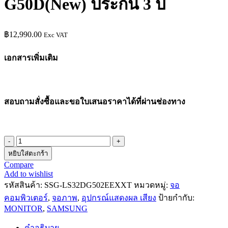
G50D(New) ประกัน 3 ปี
฿
12,990.00
Exc VAT
เอกสารเพิ่มเติม
สอบถามสั่งซื้อและขอใบเสนอราคาได้ที่ผ่านช่องทาง
จำนวน
หยิบใส่ตะกร้า
จอ
Compare
คอมพิวเตอร์
Add to wishlist
MONITOR
รหัสสินค้า:
SSG-LS32DG502EEXXT
หมวดหมู่:
จอ
ยี่ห้อ
คอมพิวเตอร์
,
จอภาพ
,
อุปกรณ์แสดงผล เสียง
ป้ายกำกับ:
SAMSUNG
MONITOR
,
SAMSUNG
รุ่น
G50D(New)
คำอธิบาย