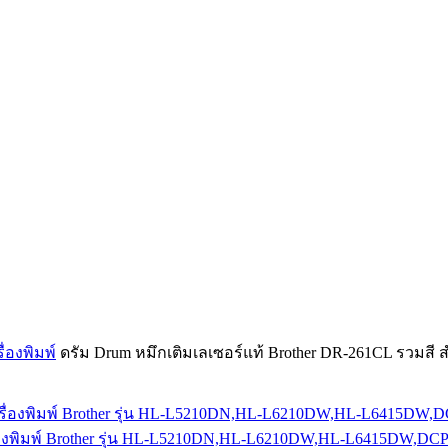
ื่องพิมพ์
ดรัม Drum หมึกเติมเลเซอร์แท้ Brother DR-261CL รวมสี 
บเครื่องพิมพ์ Brother รุ่น HL-L5210DN,HL-L6210DW,HL-L6415