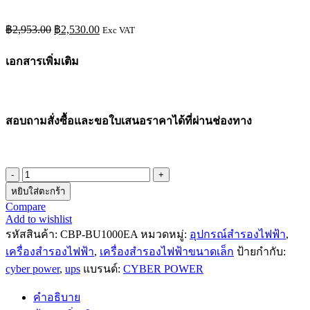
Original
Current
฿
2,953.00
฿
2,530.00
Exc VAT
price
price
was:
is:
เอกสารเพิ่มเติม
฿2,953.00.
฿2,530.00.
สอบถามสั่งซื้อและขอใบเสนอราคาได้ที่ผ่านช่องทาง
จำนวน
หยิบใส่ตะกร้า
เครื่อง
Compare
สำรอง
Add to wishlist
ไฟฟ้า
รหัสสินค้า:
CBP-BU1000EA
หมวดหมู่:
อุปกรณ์สำรองไฟฟ้า
,
UPS
เครื่องสำรองไฟฟ้า
,
เครื่องสำรองไฟฟ้าขนาดเล็ก
ป้ายกำกับ:
CYBER
cyber power
,
ups
แบรนด์:
CYBER POWER
POWERรุ่น
BU1000EA
คำอธิบาย
ประกัน