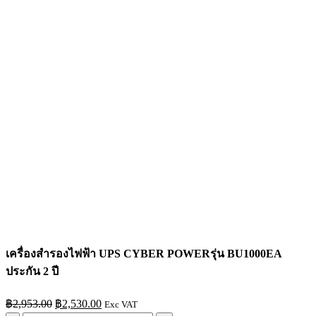
เครื่องสำรองไฟฟ้า UPS CYBER POWERรุ่น BU1000EA
ประกัน 2 ปี
Original
Current
฿
2,953.00
฿
2,530.00
Exc VAT
price
price