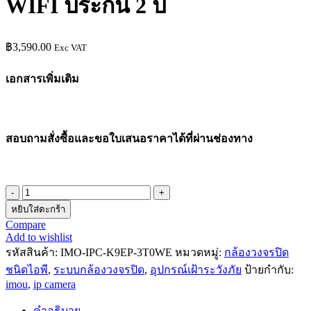
WIFI ประกัน 2 ปี
฿
3,590.00
Exc VAT
เอกสารเพิ่มเติม
สอบถามสั่งซื้อและขอใบเสนอราคาได้ที่ผ่านช่องทาง
หยิบใส่ตะกร้า
Compare
Add to wishlist
รหัสสินค้า:
IMO-IPC-K9EP-3T0WE
หมวดหมู่:
กล้องวงจรปิด
ชนิดไอพี
,
ระบบกล้องวงจรปิด
,
อุปกรณ์เฝ้าระวังภัย
ป้ายกำกับ:
imou
,
ip camera
คำอธิบาย