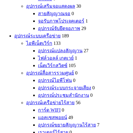
อุปกรณ์เสริมจอแสดงผล
30
สายสัญญาณจอ
0
จอรับภาพโปรเจคเตอร์
1
อุปกรณ์จับยึดจอภาพ
29
อุปกรณ์ระบบเครือข่าย
189
ไอพีเน็ตเวิร์ก
133
อุปกรณ์แปลงสัญญาน
27
ไฟล์วอลล์ เกตเวย์
1
เน็ตเวิร์กสวิตซ์
105
อุปกรณ์สื่อสารรวมศูนย์
0
อุปกรณ์ไอพีโฟน
0
อุปกรณ์ระบบกระจายเสียง
0
อุปกรณ์ประชุมสำนักงาน
0
อุปกรณ์เครือข่ายไร้สาย
56
การ์ด WIFI
0
แอคเซสพอยน์
49
อุปกรณ์ขยายสัญญานไร้สาย
7
เราเตอร์ไร้สาย
0